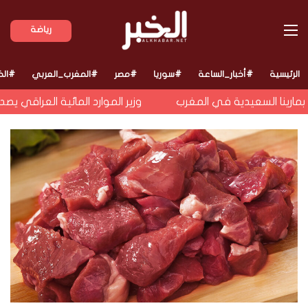
القائمة
رياضة
الرئيسية
#أخبار_الساعة
#سوريا
#مصر
#المغرب_العربي
#الخ
رينا السعيدية في المغرب
وزير الموارد المائية العراقي يصدر