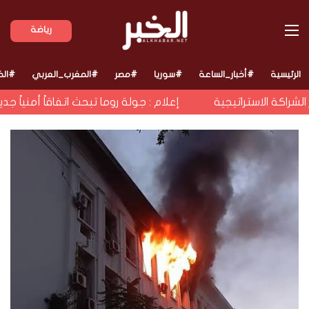
القائمة
رياضة
الرئيسية
#أخبار_الساعة
#سوريا
#مصر
#المغرب_العربي
#الخ
راكة الاستراتيجية
إعلام : جولة روما تبحث اتفاقاً أمنياً جدي