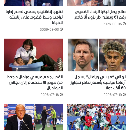
صلاح يصل تركيا لارتداء القميص
تقرير: إنفانتينو يسعى لدعم إدارة
رقم 61 ويعلن: طرابزون أنا قادم
ترامب وسط ضغوط على رئاسته
للفيفا
2026-08-05
2026-08-03
نهائي “ميسي ويامال” يسجل
القدر يجمع ميسي ويامال مجددا..
أرقاماً قياسية بأسعار تذاكر تتجاوز
من حوض الاستحمام إلى نهائي
60 ألف دولار
المونديال
2026-07-16
2026-07-19