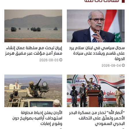
مقالات ذات صلة
سجال سياسي في لبنان: سلام يرد
إيران تبحث مع سلطنة عمان إنشاء
على قاسم ويشدد على سيادة
مسار آمن مؤقت عبر مضيق هرمز
الدولة
2026-08-03
2026-08-04
“أنصار الله” تحذر من عسكرة البحر
الأردن يعلن إحباط محاولة
الأحمر وتعلّق على التحالف
استهداف أراضيه بصواريخ دون
البحري السعودي
وقوع إصابات