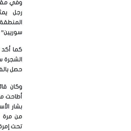
وفي مقطع
رجل يمث
المنطقة
سوريين” 
كما أكد 
الشجرة سي
حصل بالف
وكان قائ
أطاحت مع
بشار الأ
من مرة 
تحت إمرة 