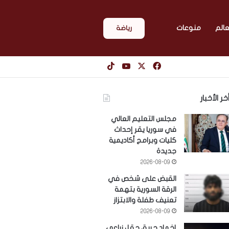
عالم
منوعات
رياضة
‫X
فيسبوك
‫YouTube
‫TikTok
خر الأخبار
مجلس التعليم العالي
في سوريا يقر إحداث
كليات وبرامج أكاديمية
جديدة
2026-08-09
القبض على شخص في
الرقة السورية بتهمة
تعنيف طفلة والابتزاز
2026-08-09
إخماد حريق حقل زراعي