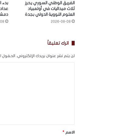
الفريق الوطني السوري يحرز
بدء ا
ثلاث ميداليات في أولمبياد
عدادا
العلوم النووية الدولي بجدة
دمشق
-08
2026-08-08
اترك تعليقاً
لن يتم نشر عنوان بريدك الإلكتروني.
الحقول الإ
ا
ل
ت
ع
ل
ي
ق
*
الاسم
*