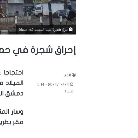
حرق شجرة عيد الميلاد في حماة
إحراق شجرة في حم
احتجاجا 
الخبر
الميلاد 
2024/12/24 - 5:14
مساءً
دمشق المس
وسار الم
مقر بطري