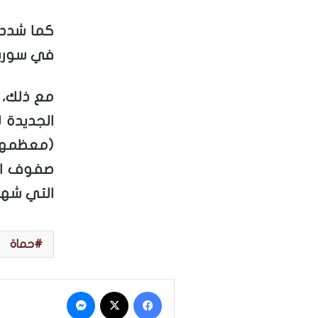
كما شدد أ
في سوريا 
مع ذلك، 
الجديدة 
(معظمهم
صفوف الف
التي شهدته
حماة
فيسبوك
‫X
ماسنجر