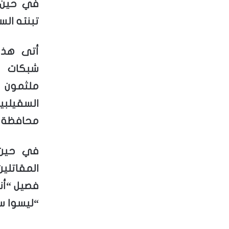
في حين ح
تبنته الس
أتى هذا 
شبكات ا
ملثمون ي
السقيلبي
محافظة ح
في حين 
المقاتلي
فصيل “أنص
“ليسوا س