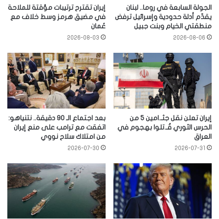
الجولة السابعة في روما.. لبنان
إيران تقترح ترتيبات مؤقتة للملاحة
يقدّم أدلة حدودية وإسرائيل ترفض
في مضيق هرمز وسط خلاف مع
منطقتي الخيام وبنت جبيل
عُمان
2026-08-03
2026-08-06
إيران تعلن نقل جثـ.امين 5 من
بعد اجتماع الـ 90 دقيقة.. نتنياهو:
الحرس الثوري قُـ.تلوا بهجوم في
اتفقت مع ترامب على منع إيران
العراق
من امتلاك سلاح نووي
2026-07-30
2026-07-31