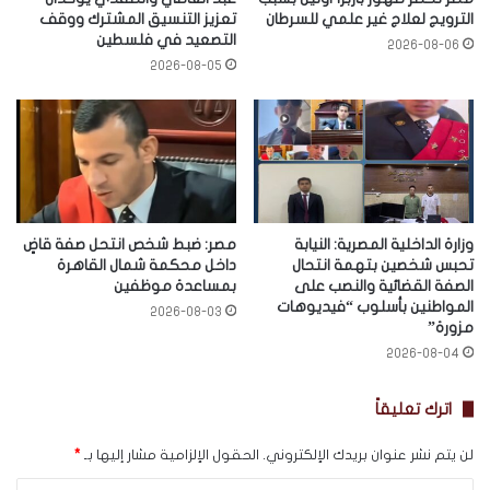
الترويج لعلاج غير علمي للسرطان
تعزيز التنسيق المشترك ووقف
التصعيد في فلسطين
2026-08-06
2026-08-05
وزارة الداخلية المصرية: النيابة
مصر: ضبط شخص انتحل صفة قاضٍ
تحبس شخصين بتهمة انتحال
داخل محكمة شمال القاهرة
الصفة القضائية والنصب على
بمساعدة موظفين
المواطنين بأسلوب “فيديوهات
2026-08-03
مزورة”
2026-08-04
اترك تعليقاً
لن يتم نشر عنوان بريدك الإلكتروني.
الحقول الإلزامية مشار إليها بـ
*