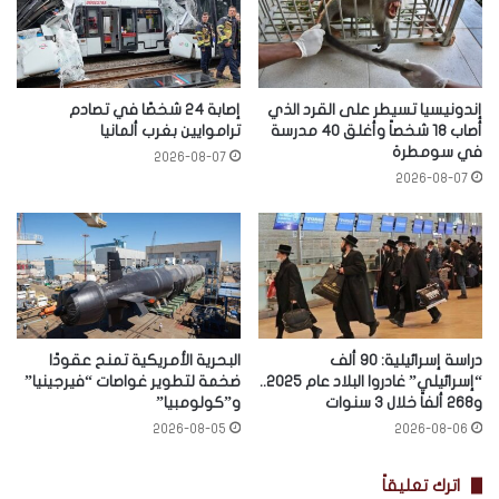
إندونيسيا تسيطر على القرد الذي
إصابة 24 شخصًا في تصادم
أصاب 18 شخصاً وأغلق 40 مدرسة
تراموايين بغرب ألمانيا
في سومطرة
2026-08-07
2026-08-07
دراسة إسرائيلية: 90 ألف
البحرية الأمريكية تمنح عقودًا
“إسرائيلي” غادروا البلاد عام 2025..
ضخمة لتطوير غواصات “فيرجينيا”
و268 ألفاً خلال 3 سنوات
و”كولومبيا”
2026-08-05
2026-08-06
اترك تعليقاً