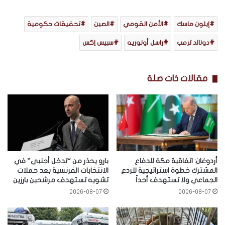
إيلون ماسك
الأمن القومي
الصين
تحقيقات حكومية
دونالد ترمب
راسل أونوريه
سبيس إكس
مقالات ذات صلة
أردوغان: اتفاقية مكة للدفاع
بارو يحذر من “تدخل أجنبي” في
المشترك خطوة استراتيجية للردع
الانتخابات الفرنسية بعد حملات
الجماعي ولا تستهدف أحداً
تشويه تستهدف مرشحين بارزين
2026-08-07
2026-08-07