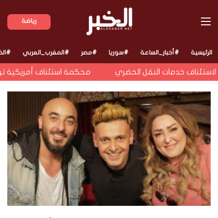
القائمة
رياضة
الرئيسية
#أخبار_الساعة
#سوريا
#مصر
#المغرب_العربي
#الخ
تئناف خدمات النقل الحضري
محكمة استئناف أمريكية توقف أ