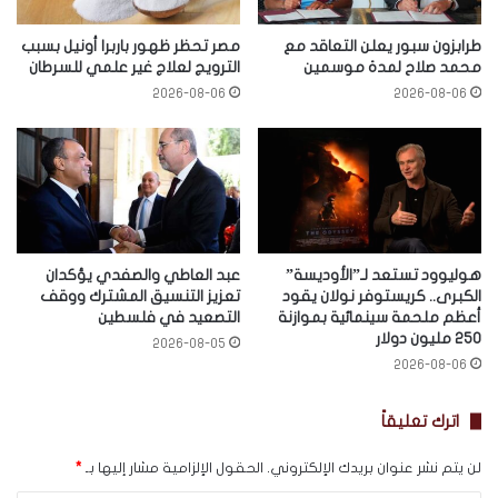
طرابزون سبور يعلن التعاقد مع
مصر تحظر ظهور باربرا أونيل بسبب
محمد صلاح لمدة موسمين
الترويج لعلاج غير علمي للسرطان
2026-08-06
2026-08-06
هوليوود تستعد لـ”الأوديسة”
عبد العاطي والصفدي يؤكدان
الكبرى.. كريستوفر نولان يقود
تعزيز التنسيق المشترك ووقف
أعظم ملحمة سينمائية بموازنة
التصعيد في فلسطين
250 مليون دولار
2026-08-05
2026-08-06
اترك تعليقاً
لن يتم نشر عنوان بريدك الإلكتروني.
الحقول الإلزامية مشار إليها بـ
*