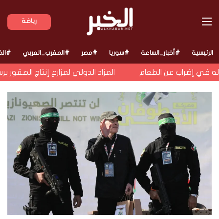
القائمة
رياضة
الرئيسية
#أخبار_الساعة
#سوريا
#مصر
#المغرب_العربي
#الخ
في إضراب عن الطعام
المزاد الدولي لمزارع إنتاج الصقور ي