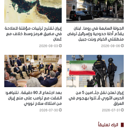
الجولة السابعة في روما.. لبنان
إيران تقترح ترتيبات مؤقتة للملاحة
يقدّم أدلة حدودية وإسرائيل ترفض
في مضيق هرمز وسط خلاف مع
منطقتي الخيام وبنت جبيل
عُمان
2026-08-03
2026-08-06
إيران تعلن نقل جثـ.امين 5 من
بعد اجتماع الـ 90 دقيقة.. نتنياهو:
الحرس الثوري قُـ.تلوا بهجوم في
اتفقت مع ترامب على منع إيران
العراق
من امتلاك سلاح نووي
2026-07-30
2026-07-31
اترك تعليقاً