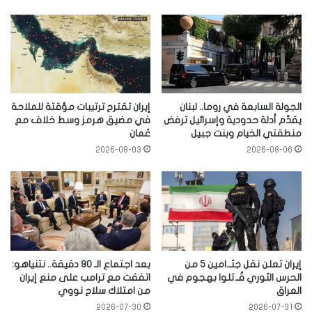
الجولة السابعة في روما.. لبنان
إيران تقترح ترتيبات مؤقتة للملاحة
يقدّم أدلة حدودية وإسرائيل ترفض
في مضيق هرمز وسط خلاف مع
منطقتي الخيام وبنت جبيل
عُمان
2026-08-03
2026-08-06
إيران تعلن نقل جثـ.امين 5 من
بعد اجتماع الـ 90 دقيقة.. نتنياهو:
الحرس الثوري قُـ.تلوا بهجوم في
اتفقت مع ترامب على منع إيران
العراق
من امتلاك سلاح نووي
2026-07-30
2026-07-31