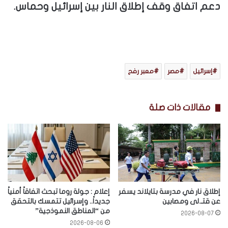
دعم اتفاق وقف إطلاق النار بين إسرائيل وحماس.
إسرائيل
مصر
معبر رفح
مقالات ذات صلة
إطلاق نار في مدرسة بتايلاند يسفر
إعلام : جولة روما تبحث اتفاقاً أمنياً
عن قتـ.لى ومصابين
جديداً.. وإسرائيل تتمسك بالتحقق
من “المناطق النموذجية”
2026-08-07
2026-08-06