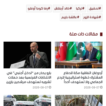
تحقيق.
تركيا
خالد أرجنتش
رضا كوجا أوغلو
شهادة الزور
عائشة باريم
مقالات ذات صلة
أردوغان: اتفاقية مكة للدفاع
بارو يحذر من “تدخل أجنبي” في
المشترك خطوة استراتيجية للردع
الانتخابات الفرنسية بعد حملات
الجماعي ولا تستهدف أحداً
تشويه تستهدف مرشحين بارزين
2026-08-07
2026-08-07