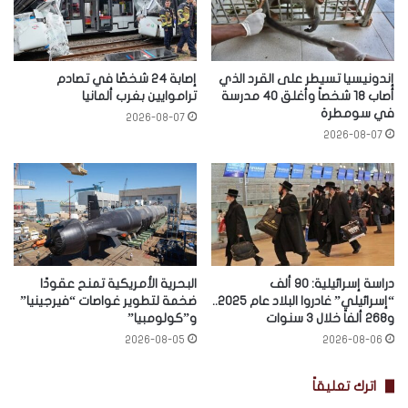
إندونيسيا تسيطر على القرد الذي
إصابة 24 شخصًا في تصادم
أصاب 18 شخصاً وأغلق 40 مدرسة
تراموايين بغرب ألمانيا
في سومطرة
2026-08-07
2026-08-07
دراسة إسرائيلية: 90 ألف
البحرية الأمريكية تمنح عقودًا
“إسرائيلي” غادروا البلاد عام 2025..
ضخمة لتطوير غواصات “فيرجينيا”
و268 ألفاً خلال 3 سنوات
و”كولومبيا”
2026-08-05
2026-08-06
اترك تعليقاً