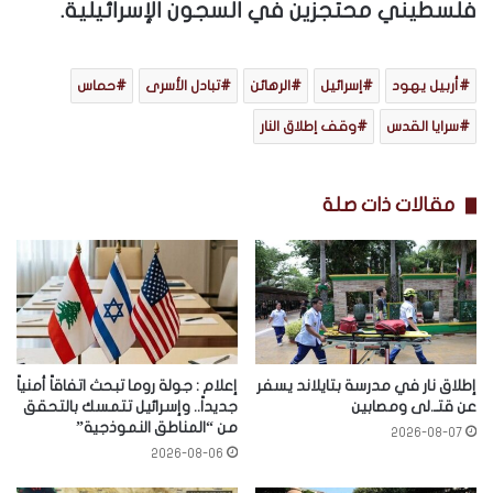
فلسطيني محتجزين في السجون الإسرائيلية.
أربيل يهود
إسرائيل
الرهائن
تبادل الأسرى
حماس
سرايا القدس
وقف إطلاق النار
مقالات ذات صلة
إطلاق نار في مدرسة بتايلاند يسفر
إعلام : جولة روما تبحث اتفاقاً أمنياً
عن قتـ.لى ومصابين
جديداً.. وإسرائيل تتمسك بالتحقق
من “المناطق النموذجية”
2026-08-07
2026-08-06