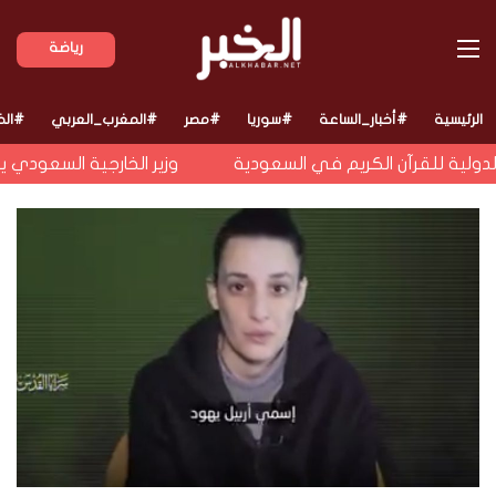
القائمة
رياضة
الرئيسية
#أخبار_الساعة
#سوريا
#مصر
#المغرب_العربي
#الخ
دولية للقرآن الكريم في السعودية
وزير الخارجية السعودي يبح