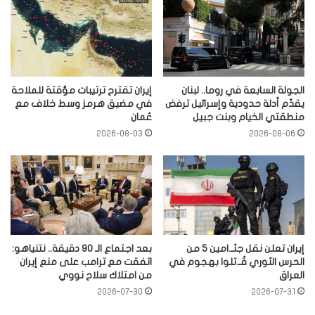
الجولة السابعة في روما.. لبنان
إيران تقترح ترتيبات مؤقتة للملاحة
يقدّم أدلة حدودية وإسرائيل ترفض
في مضيق هرمز وسط خلاف مع
منطقتي الخيام وبنت جبيل
عُمان
2026-08-03
2026-08-06
إيران تعلن نقل جثـ.امين 5 من
بعد اجتماع الـ 90 دقيقة.. نتنياهو:
الحرس الثوري قُـ.تلوا بهجوم في
اتفقت مع ترامب على منع إيران
العراق
من امتلاك سلاح نووي
2026-07-30
2026-07-31