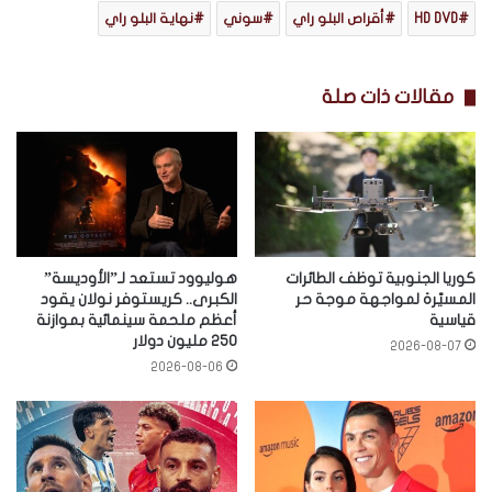
HD DVD
أقراص البلو راي
سوني
نهاية البلو راي
مقالات ذات صلة
كوريا الجنوبية توظف الطائرات
هوليوود تستعد لـ”الأوديسة”
المسيّرة لمواجهة موجة حر
الكبرى.. كريستوفر نولان يقود
قياسية
أعظم ملحمة سينمائية بموازنة
250 مليون دولار
2026-08-07
2026-08-06