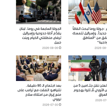
 : جولة روما تبحث اتفاقاً
الجولة السابعة في روما.. لبنان
ً جديداً.. وإسرائيل تتمسك
يقدّم أدلة حدودية وإسرائيل
حقق من “المناطق
ترفض منطقتي الخيام وبنت
وذجية”
جبيل
2026-08-06
2026-08
إيران تعلن نقل جثـ.امين 5 من
بعد اجتماع الـ 90 دقيقة..
 الثوري قُـ.تلوا بهجوم
نتنياهو: اتفقت مع ترامب على
لعراق
منع إيران من امتلاك سلاح
نووي
2026-07
2026-07-30