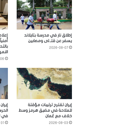
إطلاق نار في مدرسة بتايلاند
إعلام
يسفر عن قتـ.لى ومصابين
أمنيا
بالت
2026-08-07
النم
-06
إيران تقترح ترتيبات مؤقتة
للملاحة في مضيق هرمز وسط
الحرس
خلاف مع عُمان
في ا
-31
2026-08-03