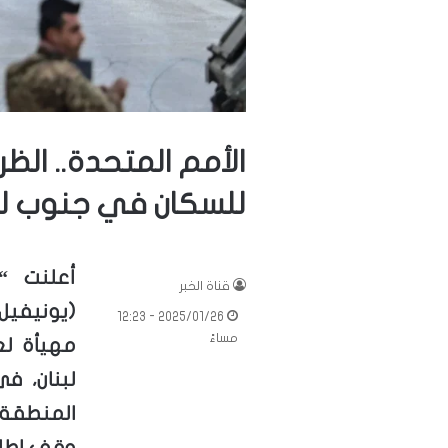
الأمم المتحدة.. الظ
للسكان في جنوب لب
أعلنت “
قناة الخبر
(يونيفيل)
2025/01/26 - 12:23
مساءً
مهيأة ل
لبنان، ف
المنطقة 
وقف إطلاق