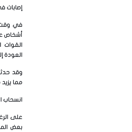
إصابات ف
القوات ال
العودة إ
وقد حدثت
مما يزيد
انسحاب ال
على الرغ
بعض المن