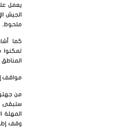
يعمل على
الجيش ال
ملحوظ.
كما أشار
تمكنوا 
المناطق ا
مواقف إس
من جهتها
ستبقى في
المهلة ا
وقف إطلا