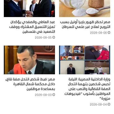
مصر تحظر ظهور باربرا أونيل بسبب
عبد العاطي والصفدي يؤكدان
الترويج لعلاج غير علمي للسرطان
تعزيز التنسيق المشترك ووقف
التصعيد في فلسطين
2026-08-06
2026-08-05
وزارة الداخلية المصرية: النيابة
مصر: ضبط شخص انتحل صفة قاضٍ
تحبس شخصين بتهمة انتحال
داخل محكمة شمال القاهرة
الصفة القضائية والنصب على
بمساعدة موظفين
المواطنين بأسلوب “فيديوهات
2026-08-03
مزورة”
2026-08-04