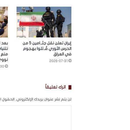
إيران تعلن نقل جثـ.امين 5 من
الحرس الثوري قُـ.تلوا بهجوم
نتنيا
في العراق
منع إ
نووي
2026-07-31
-30
اترك تعليقاً
لن يتم نشر عنوان بريدك الإلكتروني.
الحقول الإ
ا
ل
ت