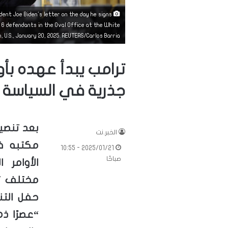
dent Joe Biden's letter on the day he signs
6 defendants in the Oval Office at the White
 U.S., January 20, 2025. REUTERS/Carlos Barria
ترامب يبدأ عهده بأوا
جذرية في السياسة ا
بعد تنصي
الخبر.نت
مكتبه ف
2025/01/21 - 10:55
صباحًا
الأوامر 
مختلف تم
حفل التن
“عصرًا ذه