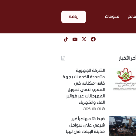
عالم
منوعات
رياضة
‫X
فيسبوك
‫YouTube
‫TikTok
خر الأخبار
الشركة الجهوية
متعددة الخدمات بجهة
فاس-مكناس في
المغرب تنفي تمويل
المهرجانات عبر فواتير
الماء والكهرباء
2026-08-06
ضبط 15 مهاجراً غير
شرعي على سواحل
مدينة البيضاء في ليبيا