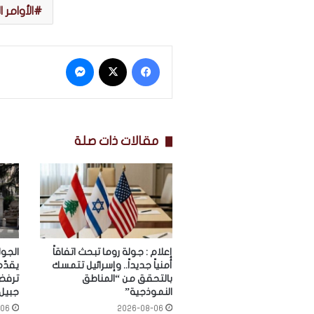
الأوامر 
فيسبوك
‫X
ماسنجر
مقالات ذات صلة
إعلام : جولة روما تبحث اتفاقاً
الجول
أمنياً جديداً.. وإسرائيل تتمسك
يقدّم
بالتحقق من “المناطق
ترفض
النموذجية”
جبيل
-06
2026-08-06