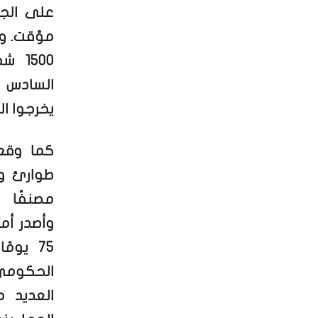
على الجن
مؤقت. وف
500
يخرجوا ال
كما وقع
طوارئ وط
مصنفًا ا
وأصدر أم
75 يوم
الحكومي 
العديد 