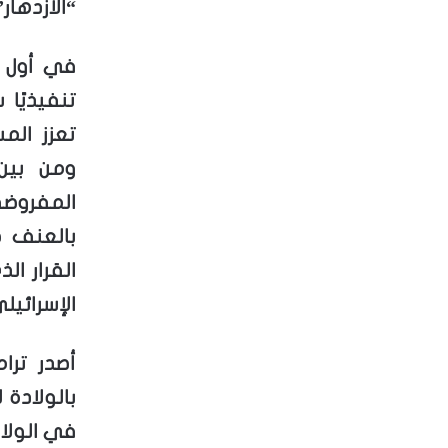
“الازدهار”
تنفيذيًا 
تعزز المس
ومن بين 
المفروض
بالعنف ض
القرار ال
الإسرائيل
أصدر ترا
بالولادة
في الولاي