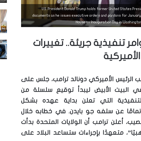
U.S. President Donald Trump holds former United States Presi
documents as he issues executive orders and pardons for January 
House on Inauguration Day in Washington,
مر تنفيذية جريئة.. تغييرات
لأميركية
ب الرئيس الأميركي دونالد ترامب، جلس على
ي البيت الأبيض ليبدأ توقيع سلسلة من
التنفيذية التي تعلن بداية عهده بشكل
امًا عن سلفه جو بايدن. في خطابه خلال
صيب، أعلن ترامب أن الولايات المتحدة بدأت
بيًا”، متعهدًا بإجراءات ستساعد البلاد على