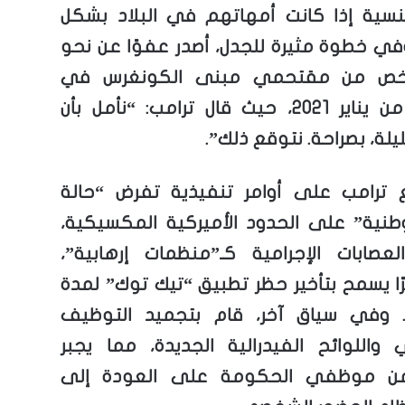
سية إذا كانت أمهاتهم في البلاد بشكل
ي خطوة مثيرة للجدل، أصدر عفوًا عن نحو
1 شخص من مقتحمي مبنى الكونغرس في
السادس من يناير 2021، حيث قال ترامب: “نأمل بأن
ليلة، بصراحة. نتوقع ذلك”.
 ترامب على أوامر تنفيذية تفرض “حالة
نية” على الحدود الأميركية المكسيكية،
لعصابات الإجرامية كـ”منظمات إرهابية”،
رًا يسمح بتأخير حظر تطبيق “تيك توك” لمدة
ًا. وفي سياق آخر، قام بتجميد التوظيف
واللوائح الفيدرالية الجديدة، مما يجبر
من موظفي الحكومة على العودة إلى