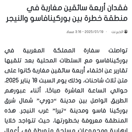
فقدان أربعة سائقين مغاربة في
منطقة خطرة بين بوركينافاسو والنيجر
الخبر.نت
2025/01/19 - 3:16 مساءً
تواصلت سفارة المملكة المغربية في
بوركينافاسو مع السلطات المحلية بعد تلقيها
تقارير عن اختفاء أربعة سائقين مغاربة كانوا على
متن ثلاث شاحنات، وذلك يوم السبت 18 يناير 2025،
حوالي الساعة العاشرة صباحًا، أثناء عبورهم
الطريق الواصل بين مدينة “دوري” شمال شرق
بوركينا فاسو ومدينة “تيرا” غرب النيجر. هذه
المنطقة معروفة بخطورتها، حيث تتواجد خلايا
إرهابية ومجموعات مسلحة متورطة في أعمال