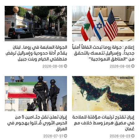
إعلام : جولة روما تبحث اتفاقاً أمنياً
الجولة السابعة في روما.. لبنان
جديداً.. وإسرائيل تتمسك بالتحقق
يقدّم أدلة حدودية وإسرائيل ترفض
من “المناطق النموذجية”
منطقتي الخيام وبنت جبيل
2026-08-06
2026-08-06
إيران تقترح ترتيبات مؤقتة للملاحة
إيران تعلن نقل جثـ.امين 5 من
في مضيق هرمز وسط خلاف مع
الحرس الثوري قُـ.تلوا بهجوم في
عُمان
العراق
2026-07-31
2026-08-03