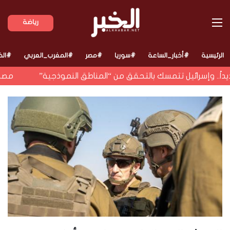
القائمة
رياضة
الرئيسية
#أخبار_الساعة
#سوريا
#مصر
#المغرب_العربي
#الخ
يداً.. وإسرائيل تتمسك بالتحقق من “المناطق النموذجية”
مصطفى 