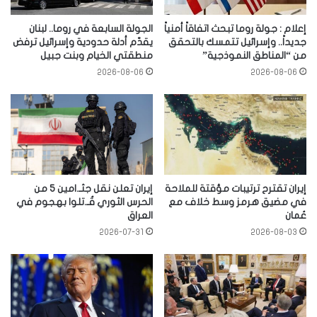
إعلام : جولة روما تبحث اتفاقاً أمنياً
الجولة السابعة في روما.. لبنان
جديداً.. وإسرائيل تتمسك بالتحقق
يقدّم أدلة حدودية وإسرائيل ترفض
من “المناطق النموذجية”
منطقتي الخيام وبنت جبيل
2026-08-06
2026-08-06
إيران تقترح ترتيبات مؤقتة للملاحة
إيران تعلن نقل جثـ.امين 5 من
في مضيق هرمز وسط خلاف مع
الحرس الثوري قُـ.تلوا بهجوم في
عُمان
العراق
2026-07-31
2026-08-03