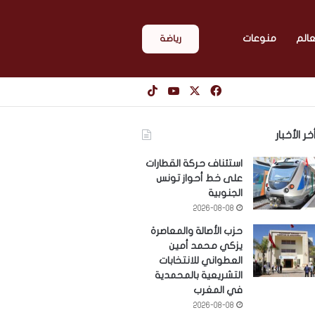
عالم
منوعات
رياضة
‫X
فيسبوك
‫YouTube
‫TikTok
خر الأخبار
استئناف حركة القطارات
على خط أحواز تونس
الجنوبية
2026-08-08
حزب الأصالة والمعاصرة
يزكي محمد أمين
العطواني للانتخابات
التشريعية بالمحمدية
في المغرب
2026-08-08