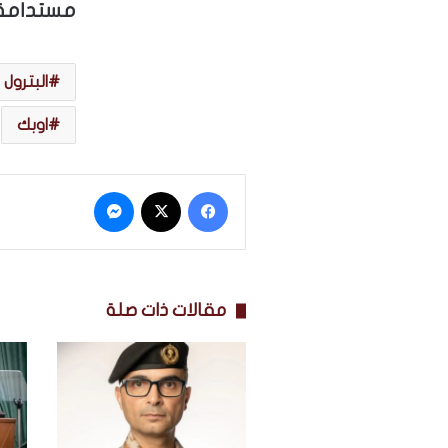
مستدامة 
البترول
اوبك
فيسبوك
‫X
ماسنجر
مقالات ذات صلة