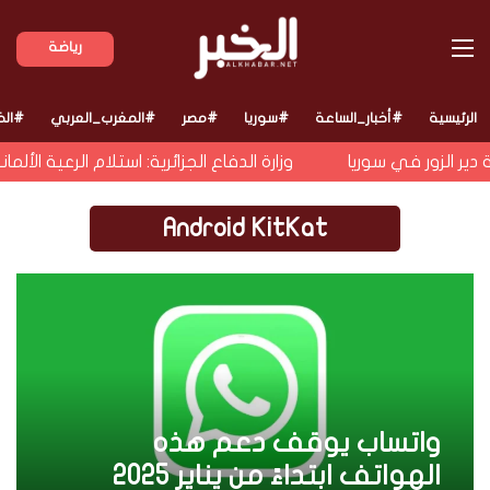
القائمة
رياضة
الرئيسية
#أخبار_الساعة
#سوريا
#مصر
#المغرب_العربي
#الخ
ير الزور في سوريا
وزارة الدفاع الجزائرية: استلام الرعية ال
Android KitKat
واتساب يوقف دعم هذه
الهواتف ابتداءً من يناير 2025