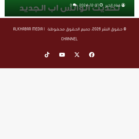
قناة الخبر
2024-12-31
0
© حقوق النشر 2026، جميع الحقوق محفوظة | ALKHABAR MEDIA
CHANNEL
‫X
فيسبوك
‫YouTube
‫TikTok