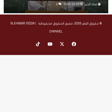
القبائل”
قناة الخبر
2025-01-02
0
© حقوق النشر 2026، جميع الحقوق محفوظة | ALKHABAR MEDIA
CHANNEL
‫X
فيسبوك
‫YouTube
‫TikTok