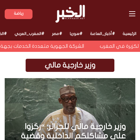
القائمة
رياضة
الرئيسية
#أخبار_الساعة
#سوريا
#مصر
#المغرب_العربي
#الخ
كزيرة في المغرب
الشركة الجهوية متعددة الخدمات بجهة فا
وزير خارجية مالي
وزير خارجية مالي للجزائر: “ركزوا
على مشاكلكم الداخلية وقضية