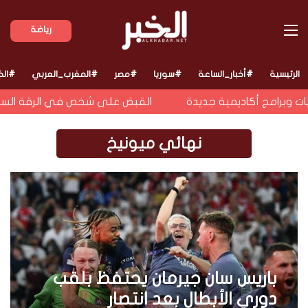
القائمة
رياضة
الرئيسية
#أخبار_الساعة
#سوريا
#مصر
#المغرب_العربي
#الخ
 وبرامج أكاديمية جديدة
القبض على شخص في الرقة السورية
نهائي ميونيخ
باريس سان جيرمان يحتفظ بلقب
دوري الأبطال بعد انتصار