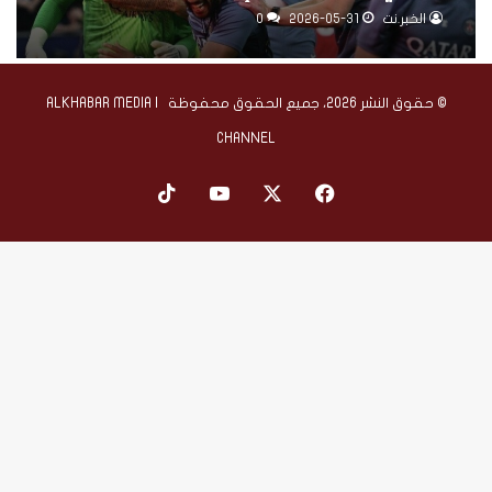
دراماتيكي على أرسنال
الخبر.نت
2026-05-31
0
© حقوق النشر 2026، جميع الحقوق محفوظة | ALKHABAR MEDIA
CHANNEL
‫X
فيسبوك
‫YouTube
‫TikTok