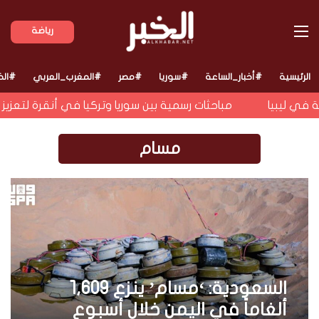
القائمة
رياضة
الرئيسية
#أخبار_الساعة
#سوريا
#مصر
#المغرب_العربي
#الخ
 في ليبيا
مباحثات رسمية بين سوريا وتركيا في أنقرة لتعزيز الت
مسام
السعودية: ‘مسام’ ينزع 1,609
ألغاماً في اليمن خلال أسبوع