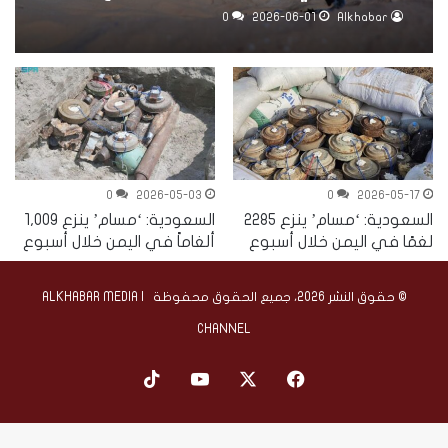
0
2026-06-01
Alkhabar
0
2026-05-03
0
2026-05-17
السعودية: ‘مسام’ ينزع 2285
السعودية: ‘مسام’ ينزع 1,009
لغمًا في اليمن خلال أسبوع
ألغاماً في اليمن خلال أسبوع
© حقوق النشر 2026، جميع الحقوق محفوظة | ALKHABAR MEDIA
CHANNEL
‫X
فيسبوك
‫YouTube
‫TikTok