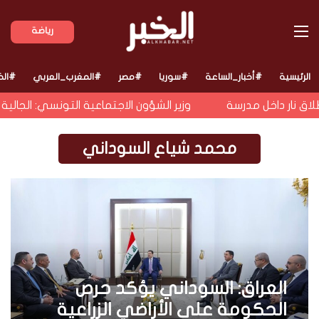
القائمة
رياضة
الرئيسية
#أخبار_الساعة
#سوريا
#مصر
#المغرب_العربي
#الخ
وزير الشؤون الاجتماعية التونسي: الجالية ال
محمد شياع السوداني
العراق: السوداني يؤكد حرص
الحكومة على الأراضي الزراعية