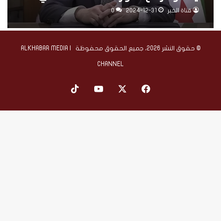
سوريا
قناة الخبر
2024-12-31
0
© حقوق النشر 2026، جميع الحقوق محفوظة | ALKHABAR MEDIA
CHANNEL
‫X
فيسبوك
‫YouTube
‫TikTok