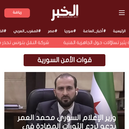
القائمة
رياضة
الرئيسية
#أخبار_الساعة
#سوريا
#مصر
#المغرب_العربي
#الخ
ير تساؤلات حول الجاهزية الفنية
شركة النقل بتونس تحذر من
قوات الأمن السورية
وزير الإعلام السوري محمد العمر
يدعو لردع الثورات المضادة في