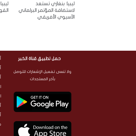
ليبيا: بنغازي تستعد
ليبي
لاستضافة المؤتمر البرلماني
القو
الآسيوي الأفريقي
حمل تطبيق قناة الخبر
أ
أ
ولا تنسى تفعيل الإشعارات للتوصل
أ
بآخر المستجدات
ا
ا
أ
أ
م