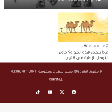
الخبر.نت
2025-01-03
0
0
2025-01-02
ماذا ينقص هذه الصورة؟ حاول
التوصل للإجابة في 6 ثوان
© حقوق النشر 2026، جميع الحقوق محفوظة | ALKHABAR MEDIA
CHANNEL
‫X
فيسبوك
‫YouTube
‫TikTok