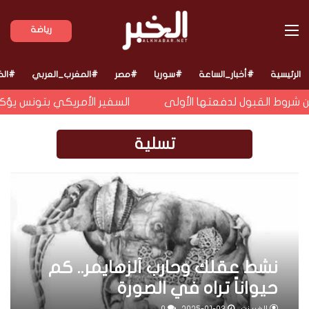
القائمة
رياضة
الرئيسية
#أخبار_الساعة
#سوريا
#مصر
#المغرب_العربي
#الخ
 شروط القبول لدفعتها الأولى
السفير الأمريكي بتونس يؤكد أ
تسلية
نشّط عقلك وحارب ألزهايمر.. كم
حيواناً تراه في الصورة