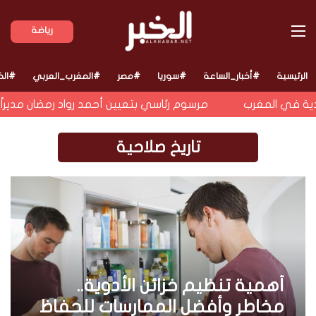
القائمة
رياضة
الرئيسية
#أخبار_الساعة
#سوريا
#مصر
#المغرب_العربي
#الخ
ية في المغرب
مرسوم رئاسي بتعيين أحمد رواد رمضان مديراً عا
تاريخ صلاحية
أهمية تنظيم خزائن الأدوية..
مخاطر وأفضل الممارسات للحفاظ