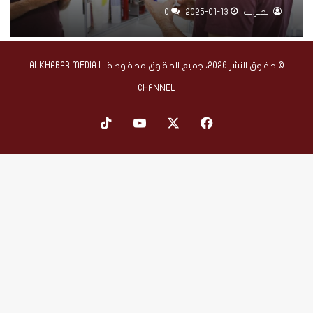
على سلامة الأدوية
الخبر.نت
2025-01-13
0
© حقوق النشر 2026، جميع الحقوق محفوظة | ALKHABAR MEDIA
CHANNEL
‫X
فيسبوك
‫YouTube
‫TikTok