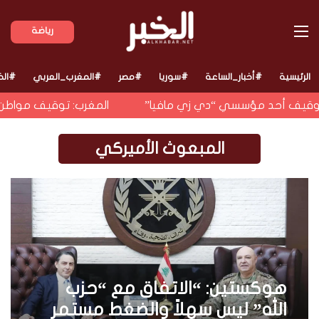
القائمة
رياضة
الرئيسية
#أخبار_الساعة
#سوريا
#مصر
#المغرب_العربي
#الخ
ي توقيف أحد مؤسسي “دي زي مافيا”
المغرب: توقيف مواطن 
المبعوث الأميركي
هوكستين: “الاتفاق مع “حزب
الله” ليس سهلاً والضغط مستمر