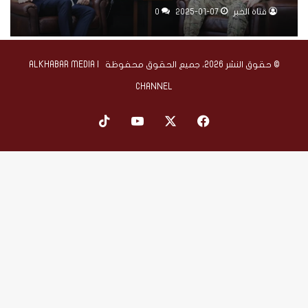
على إسرائيل”
قناة الخبر
2025-01-07
0
© حقوق النشر 2026، جميع الحقوق محفوظة | ALKHABAR MEDIA
CHANNEL
‫X
فيسبوك
‫YouTube
‫TikTok