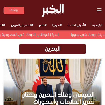
القائمة
رياضة
الرئيسية
#أخبار_الساعة
#سوريا
#مصر
#المغرب_العربي
#الخ
ة جرمانا في سوريا
المركز الوطني للأرصاد في السعودية يحذ
البحرين
السيسي وملك البحرين يبحثان
تعزيز العلاقات والتطورات