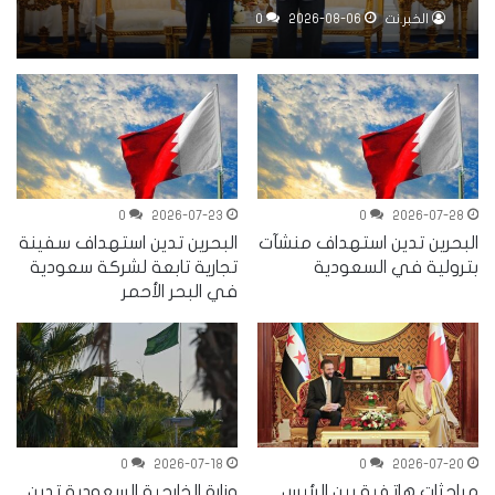
الإقليمية
الخبر.نت
2026-08-06
0
0
2026-07-23
0
2026-07-28
البحرين تدين استهداف منشآت
البحرين تدين استهداف سفينة
بترولية في السعودية
تجارية تابعة لشركة سعودية
في البحر الأحمر
0
2026-07-18
0
2026-07-20
مباحثات هاتفية بين الرئيس
وزارة الخارجية السعودية تدين